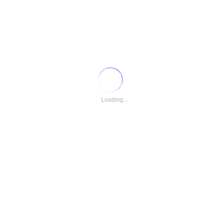
Loading...
Analista Ambiental I para integrar nosso time de Gestão de M
dores, atuando com ativos de geração hídrica e solar. Seu trab
ntos. Responsabilidades e atribuições - Planejar e implementa