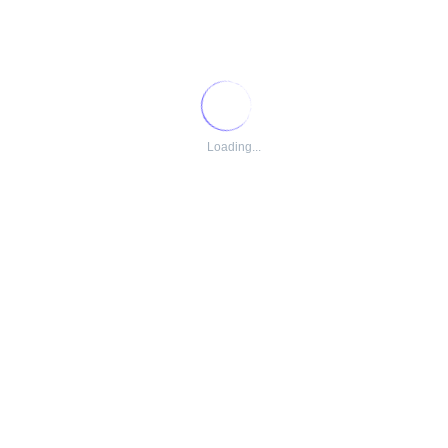
tamento para você e seus dependentes (opcional)🚑
s dependentes (opcional)😁
lha é sua!🍔
zer sua comida 🍲
️
Loading...

 🏋🏽
aulo🚴🏻
nas indicamos o link para o site das empresas contratantes.
de Planejamento Sr – Região Nordeste – CE, BA e RN