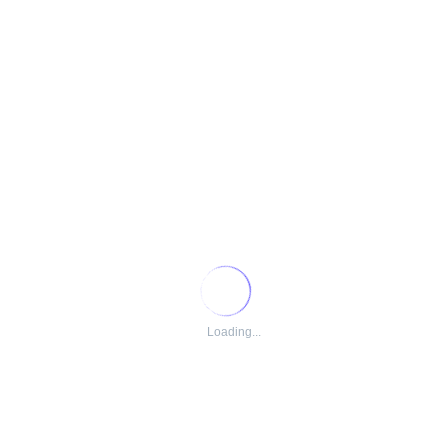
lho;
 de equipes;
 e normas regulamentadoras;
 (ISO 9001, ISO 14001 e ISO 45001);
s;
rgia ou operações industriais.
Loading...