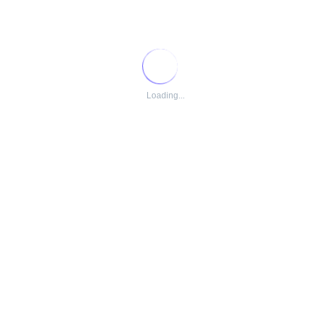
Loading...
Mapa na visualização padrão do Google Maps
6 – Feito isto, será apresentando um mapa interativo,
mostrando a localização dos parques eólicos, em todo
território nacional.